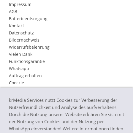
Impressum
AGB
Batterieentsorgung
Kontakt
Datenschutz
Bildernachweis
Widerrufsbelehrung
Vielen Dank
Funktionsgarantie
Whatsapp
Auftrag erhalten
Coockie
Heizungsregelung gesucht?
Heizung Notschaltung
krMedia Services nutzt Cookies zur Verbesserung der
Ankauf Heizungsregler
Nutzerfreundlichkeit und Analyse des Surfverhaltens.
Durch die Nutzung unserer Website erklären Sie sich mit
Wir reparieren Ihre defekten Heizungsregler /
der Nutzung von Cookies und der Nutzung per
Heizungssteuerungen Elektronik. Wir bieten Auch
WhatsApp einverstanden! Weitere Informationen finden